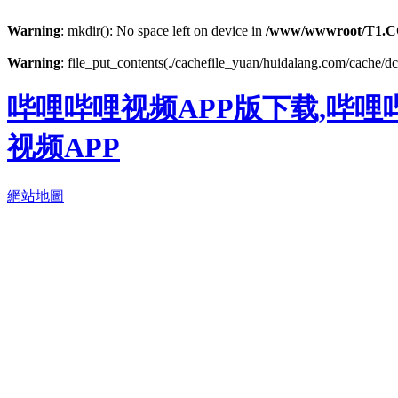
Warning
: mkdir(): No space left on device in
/www/wwwroot/T1.C
Warning
: file_put_contents(./cachefile_yuan/huidalang.com/cache/dc/
哔哩哔哩视频APP版下载,哔哩
视频APP
網站地圖