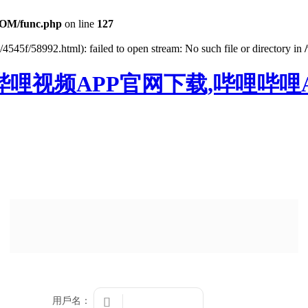
OM/func.php
on line
127
4545f/58992.html): failed to open stream: No such file or directory in
哔哩视频APP官网下载,哔哩哔哩
用戶名：
